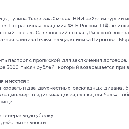
ы, улица Тверская-Ямская, НИИ нейрохирургии име
 » Пограничная академия ФСБ России 👮‍♂️🚔 , клинка
вский вокзал , Савеловский вокзал , Рижский вокзал
азная клиника Гельмгельца, клиника Пирогова , Мо
ить паспорт с пропиской для заключения договора.
ере 5000 тысяч рублей , который возвращается при
я имеется :
кровать и два двухместных раскладных дивана , бы
 кондицонер, гладильная доска, сушка для белья , 
пищи .
им генеральную уборку
т действительности