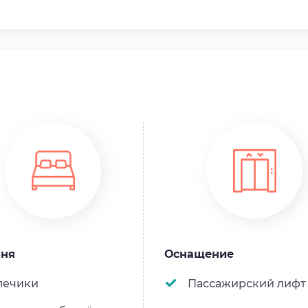
ь
ьня
Оснащение
лечики
Пассажирский лифт