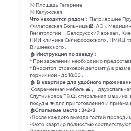
Ⓜ️ Площадь Гагарина
Ⓜ️ Калужская
Что находится рядом :
Патриаршие Пруд
Филатовская Больница 🏥, АО « Медицина
Гематологии , Белорусский вокзал , Кие
НИИ клиника Склифосовского , НМИЦ гл
Вишневского .
🏠
Инструкция по заезду :
* При заселении необходимо предостав
* Вносится страховой депозит💰 в разм
горничной - до 18:00 .
🏠
В квартире для удобного проживани
Современная мебель 🛋 , двухспальная 
Спутниковое ТВ 📺, стиральная машина,
посуды 🍽 для приготовления и приёма 
🏠
Спальные места : 2+2+2
▪️После каждого выезда гостей провод
▪️Фото квартир полностью соответствую