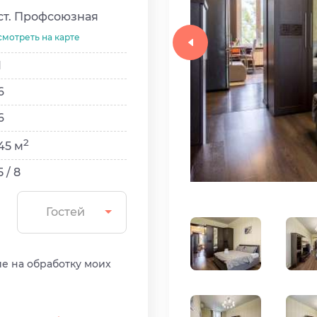
ст. Профсоюзная
смотреть на карте
1
6
6
2
45 м
5 / 8
Гостей
ие на обработку моих