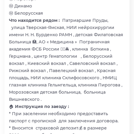
Ⓜ️ Динамо
Ⓜ️ Белорусская
Что находится рядом :
Патриаршие Пруды,
улица Тверская-Ямская, НИИ нейрохирургии
имени Н. Н. Бурденко РАМН , детская Филатовская
Больница 🏥, АО « Медицина » Пограничная
академия ФСБ России 👮‍♂️🚔 , клинка Боткина ,
Герцмана , центр Гематологии , Белорусский
вокзал , Киевский вокзал , Савеловский вокзал ,
Рижский вокзал , Павелецкий вокзал , Красная
площадь, НИИ клиника Склифосовского , НМИЦ
глазная клиника Гельмгельца, клиника Пирогова ,
Морозовская детская больница, больница
Вишневского .
🏠
Инструкция по заезду :
* При заселении необходимо предоставить
паспорт с пропиской для заключения договора.
* Вносится страховой депозит💰 в размере