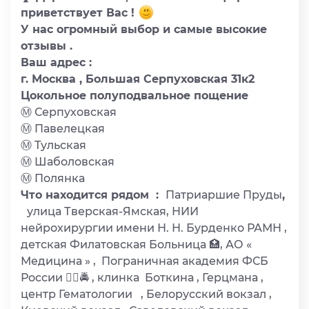
приветствует Вас !
У нас огромный выбор и самые высокие
отзывы .
Ваш адрес :
г. Москва , Большая Серпуховская 31к2
Цокольное полуподвальное пощение
Ⓜ️ Серпуховская
Ⓜ️ Павелецкая
Ⓜ️ Тульская
Ⓜ️ Шаболовская
Ⓜ️ Полянка
Что находится рядом :
Патриаршие Пруды
,
улица Тверская-Ямская, НИИ
нейрохирургии имени Н. Н. Бурденко РАМН ,
детская Филатовская Больница 🏥, АО «
Медицина » , Пограничная академия ФСБ
России 👮‍♂️🚔 , клинка Боткина , Герцмана ,
центр Гематологии , Белорусский вокзал ,